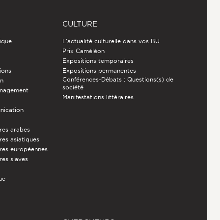
CULTURE
ique
L'actualité culturelle dans vos BU
Prix Caméléon
Expositions temporaires
ions
Expositions permanentes
Conférences-Débats : Questions(s) de
on
société
énagement
Manifestations littéraires
nication
ures arabes
res asiatiques
ures européennes
res slaves
ue