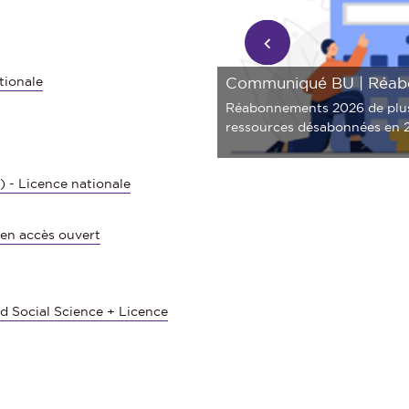
 écologique
tionale
Communiqué BU | Réab
Réabonnements 2026 de plu
ressources désabonnées en 
) - Licence nationale
 en accès ouvert
 Social Science + Licence