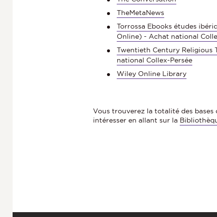
TheMetaNews
Torrossa Ebooks études ibéri
Online) - Achat national Coll
Twentieth Century Religious T
national Collex-Persée
Wiley Online Library
Vous trouverez la totalité des base
intéresser en allant sur la
Bibliothèq