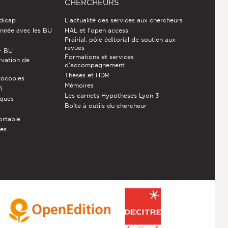
CHERCHEURS
ndicap
L'actualité des services aux chercheurs
nnée avec les BU
HAL et l'open access
Prairial, pôle éditorial de soutien aux
revues
r BU
Formations et services
rvation de
d’accompagnement
Thèses et HDR
tocopies
Mémoires
i
Les carnets Hypotheses Lyon 3
èques
Boîte à outils du chercheur
ortable
ces