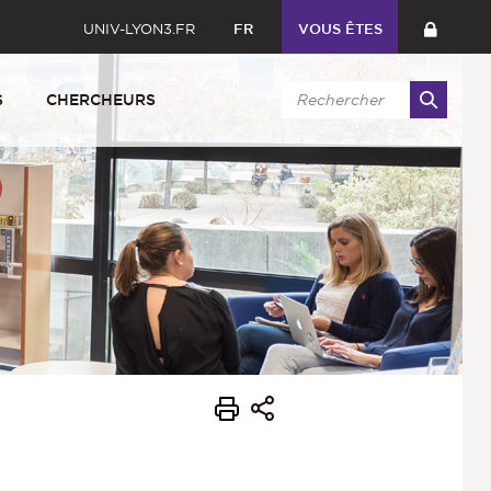
UNIV-LYON3.FR
FR
VOUS ÊTES
S
CHERCHEURS