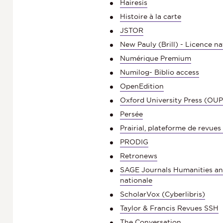
Hairesis
Histoire à la carte
Nouveau | Fonds Transition
JSTOR
al Art et mémoire
Les bibliothèques de l'université
New Pauly (Brill) - Licence na
Lyon 3 mettent en avant la
Numérique Premium
documentation sur la transition
écologique.
Numilog- Biblio access
OpenEdition
Oxford University Press (OUP
Persée
Prairial, plateforme de revues
PRODIG
Retronews
SAGE Journals Humanities and
nationale
ScholarVox (Cyberlibris)
Taylor & Francis Revues SSH
The Conversation