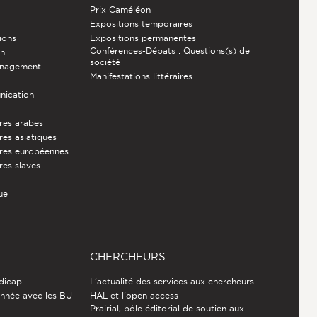
Prix Caméléon
Expositions temporaires
ions
Expositions permanentes
Conférences-Débats : Questions(s) de
on
société
énagement
Manifestations littéraires
nication
ures arabes
res asiatiques
ures européennes
res slaves
ue
CHERCHEURS
ndicap
L'actualité des services aux chercheurs
nnée avec les BU
HAL et l'open access
Prairial, pôle éditorial de soutien aux