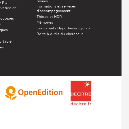
revues
r BU
Formations et services
rvation de
d’accompagnement
Thèses et HDR
tocopies
Mémoires
i
Les carnets Hypotheses Lyon 3
èques
Boîte à outils du chercheur
ortable
ces