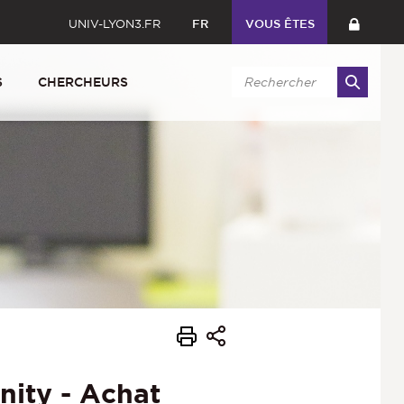
UNIV-LYON3.FR
FR
VOUS ÊTES
S
CHERCHEURS
nity - Achat