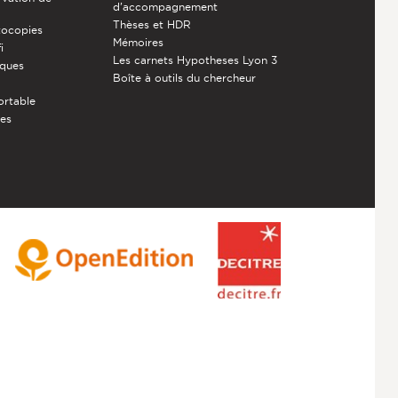
d’accompagnement
Thèses et HDR
tocopies
Mémoires
i
Les carnets Hypotheses Lyon 3
èques
Boîte à outils du chercheur
ortable
ces