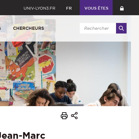
UNIV-LYON3.FR
FR
VOUS ÊTES
S
CHERCHEURS
 Jean-Marc