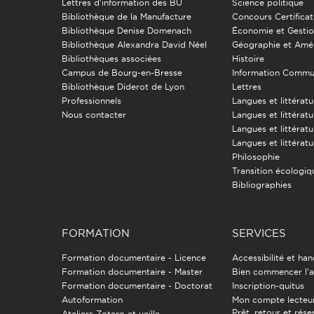
Lettres d'information des BU
Science politique
Bibliothèque de la Manufacture
Concours Certificat
Bibliothèque Denise Domenach
Économie et Gesti
Bibliothèque Alexandra David Néel
Géographie et Am
Bibliothèques associées
Histoire
Campus de Bourg-en-Bresse
Information Commu
Bibliothèque Diderot de Lyon
Lettres
Professionnels
Langues et littérat
Nous contacter
Langues et littératu
Langues et littérat
Langues et littératu
Philosophie
Transition écologiq
Bibliographies
FORMATION
SERVICES
Formation documentaire - Licence
Accessibilité et ha
Formation documentaire - Master
Bien commencer l'a
Formation documentaire - Doctorat
Inscription-quitus
Autoformation
Mon compte lecteu
Prêt, retour et rése
Ateliers Zotero et veille