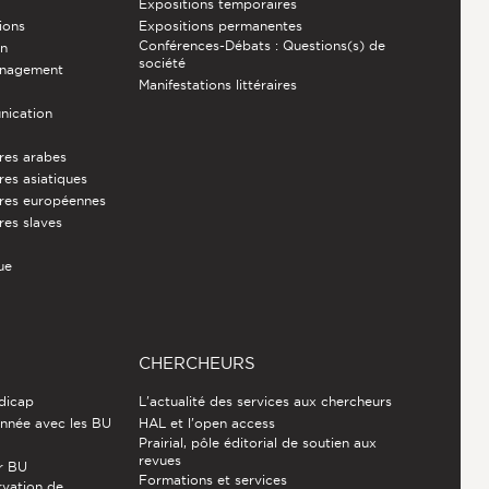
Expositions temporaires
ions
Expositions permanentes
Conférences-Débats : Questions(s) de
on
société
énagement
Manifestations littéraires
nication
ures arabes
res asiatiques
ures européennes
res slaves
ue
CHERCHEURS
ndicap
L'actualité des services aux chercheurs
nnée avec les BU
HAL et l'open access
Prairial, pôle éditorial de soutien aux
revues
r BU
Formations et services
rvation de