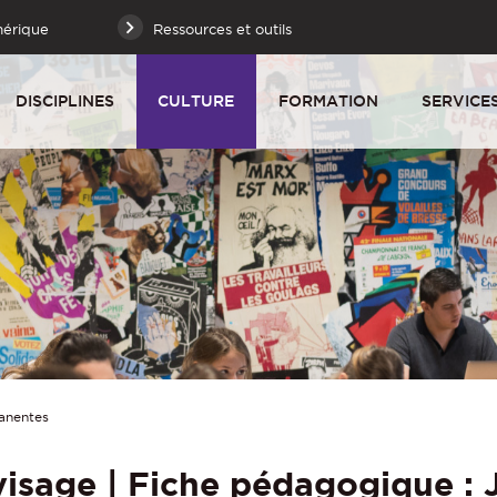
mérique
Ressources et outils
DISCIPLINES
CULTURE
FORMATION
SERVICE
anentes
visage | Fiche pédagogique :