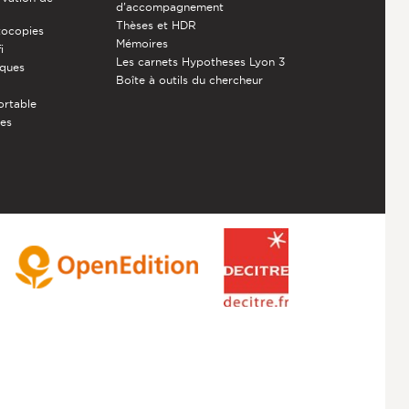
d’accompagnement
Thèses et HDR
tocopies
Mémoires
i
Les carnets Hypotheses Lyon 3
èques
Boîte à outils du chercheur
ortable
ces