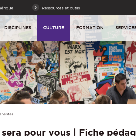
mérique
Ressources et outils
DISCIPLINES
CULTURE
FORMATION
SERVICE
anentes
 sera pour vous | Fiche pédag