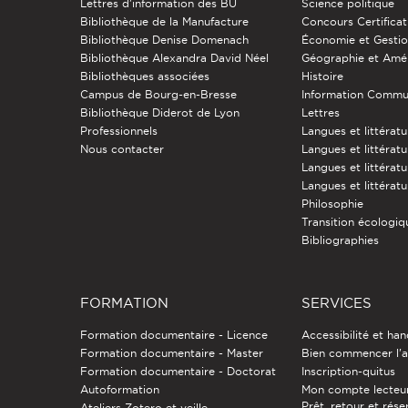
Lettres d'information des BU
Science politique
Bibliothèque de la Manufacture
Concours Certificat
Bibliothèque Denise Domenach
Économie et Gesti
Bibliothèque Alexandra David Néel
Géographie et Am
Bibliothèques associées
Histoire
Campus de Bourg-en-Bresse
Information Commu
Bibliothèque Diderot de Lyon
Lettres
Professionnels
Langues et littérat
Nous contacter
Langues et littératu
Langues et littérat
Langues et littératu
Philosophie
Transition écologiq
Bibliographies
FORMATION
SERVICES
Formation documentaire - Licence
Accessibilité et ha
Formation documentaire - Master
Bien commencer l'a
Formation documentaire - Doctorat
Inscription-quitus
Autoformation
Mon compte lecteu
Prêt, retour et rése
Ateliers Zotero et veille