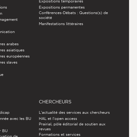
Expositions temporaires
ions
Expositions permanentes
Conférences-Débats : Questions(s) de
on
société
énagement
Manifestations littéraires
nication
ures arabes
res asiatiques
ures européennes
res slaves
ue
CHERCHEURS
ndicap
L'actualité des services aux chercheurs
nnée avec les BU
HAL et l'open access
Prairial, pôle éditorial de soutien aux
revues
r BU
Formations et services
rvation de