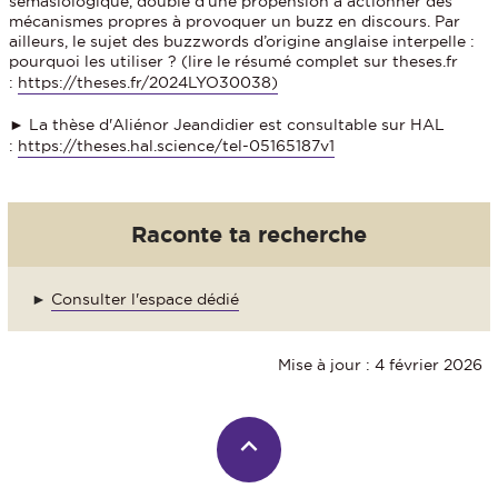
sémasiologique, doublé d’une propension à actionner des
mécanismes propres à provoquer un buzz en discours. Par
ailleurs, le sujet des buzzwords d’origine anglaise interpelle :
pourquoi les utiliser ? (lire le résumé complet sur theses.fr
:
https://theses.fr/2024LYO30038)
► La thèse d'Aliénor Jeandidier est consultable sur HAL
:
https://theses.hal.science/tel-05165187v1
Raconte ta recherche
►
Consulter l'espace dédié
Mise à jour : 4 février 2026