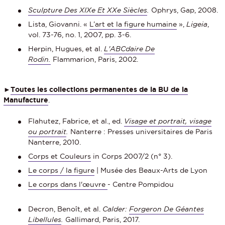
Sculpture Des XIXe Et XXe Siècles
.
Ophrys, Gap, 2008.
Lista, Giovanni. «
L’art et la figure humaine
»,
Ligeia
,
vol. 73-76, no. 1, 2007, pp. 3-6.
Herpin, Hugues, et al.
L'ABCdaire De
Rodin.
Flammarion, Paris, 2002.
►
Toutes les collections permanentes de la BU de la
Manufacture
.
Flahutez, Fabrice, et al., ed.
Visage et portrait, visage
ou portrait
.
Nanterre : Presses universitaires de Paris
Nanterre, 2010.
Corps et Couleurs
in Corps 2007/2 (n° 3).
Le corps / la figure
| Musée des Beaux-Arts de Lyon
Le corps dans l'œuvre
- Centre Pompidou
Decron, Benoît, et al.
Calder:
Forgeron De Géantes
Libellules
.
Gallimard, Paris, 2017.