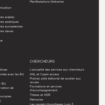
Manifestations littéraires
nication
ures arabes
res asiatiques
ures européennes
res slaves
ue
CHERCHEURS
ndicap
L'actualité des services aux chercheurs
nnée avec les BU
HAL et l'open access
Prairial, pôle éditorial de soutien aux
revues
r BU
Formations et services
rvation de
d’accompagnement
Thèses et HDR
tocopies
Mémoires
i
Les carnets Hypotheses Lyon 3