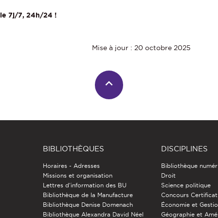
le 7j/7, 24h/24 !
Mise à jour : 20 octobre 2025
BIBLIOTHÈQUES
DISCIPLINES
Horaires - Adresses
Bibliothèque numér
Missions et organisation
Droit
Lettres d'information des BU
Science politique
Bibliothèque de la Manufacture
Concours Certificat
Bibliothèque Denise Domenach
Économie et Gesti
Bibliothèque Alexandra David Néel
Géographie et Am