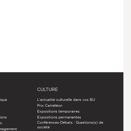
CULTURE
ique
L'actualité culturelle dans vos BU
Prix Caméléon
Expositions temporaires
ions
Expositions permanentes
Conférences-Débats : Questions(s) de
on
société
énagement