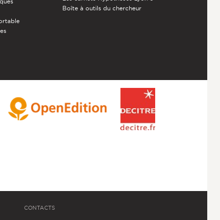
èques
Boîte à outils du chercheur
ortable
ces
CONTACTS