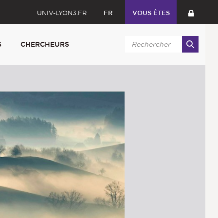
UNIV-LYON3.FR
FR
VOUS ÊTES
S
CHERCHEURS