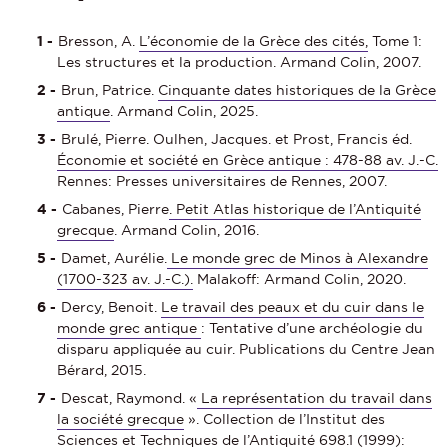
Bresson, A.
L’économie de la Grèce des cités,
Tome 1:
Les structures et la production. Armand Colin, 2007.
Brun, Patrice.
Cinquante dates historiques de la Grèce
antique
. Armand Colin, 2025.
Brulé, Pierre. Oulhen, Jacques. et Prost, Francis éd.
Économie et société en Grèce antique : 478-88 av. J.-C.
Rennes: Presses universitaires de Rennes, 2007.
Cabanes, Pierre
. Petit Atlas historique de l’Antiquité
grecque
. Armand Colin, 2016.
Damet, Aurélie.
Le monde grec de Minos à Alexandre
(1700-323 av. J.-C.).
Malakoff: Armand Colin, 2020.
Dercy, Benoit.
Le travail des peaux et du cuir dans le
monde grec antique
: Tentative d’une archéologie du
disparu appliquée au cuir. Publications du Centre Jean
Bérard, 2015.
Descat, Raymond. «
La représentation du travail dans
la société grecque
». Collection de l’Institut des
Sciences et Techniques de l’Antiquité 698.1 (1999):