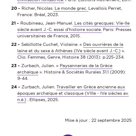
Richer, Nicolas.
Le monde grec.
Levallois Perret,
France: Bréal, 2023.
Roubineau, Jean-Manuel.
Les cités grecques: VIe-IIe
siècle avant J.-C. essai d’histoire sociale.
Paris: Presses
universitaires de France, 2015.
Sebillotte Cuchet, Violaine. «
Des ouvrières de la
laine et du sexe à Athènes (IVe siècle avant J.-C.)
».
Clio. Femmes, Genre, Histoire 38 (2013): p.225‑234.
Zurbach, Julien. «
Paysanneries de la Grèce
archaïque
». Histoire & Sociétés Rurales 31.1 (2009):
9‑44.
Zurbach, Julien.
Travailler en Grèce ancienne aux
époques archaïque et classique (VIIIe - IVe siècles av.
n.è.)
. Ellipses, 2025.
Mise à jour : 22 septembre 2025