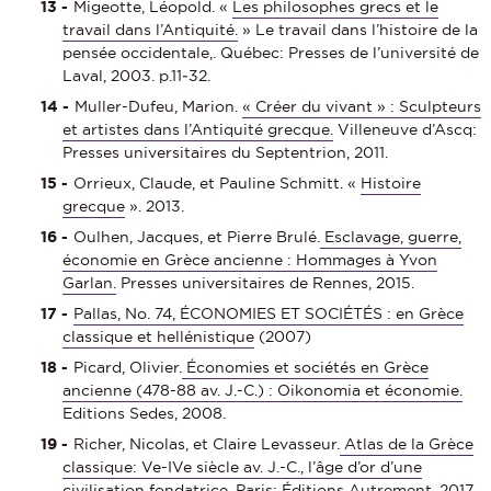
Migeotte, Léopold. «
Les philosophes grecs et le
travail dans l’Antiquité.
» Le travail dans l’histoire de la
pensée occidentale,. Québec: Presses de l’université de
Laval, 2003. p.11‑32.
Muller-Dufeu, Marion.
« Créer du vivant » : Sculpteurs
et artistes dans l’Antiquité grecque.
Villeneuve d’Ascq:
Presses universitaires du Septentrion, 2011.
Orrieux, Claude, et Pauline Schmitt. «
Histoire
grecque
». 2013.
Oulhen, Jacques, et Pierre Brulé.
Esclavage, guerre,
économie en Grèce ancienne : Hommages à Yvon
Garlan.
Presses universitaires de Rennes, 2015.
Pallas, No. 74, ÉCONOMIES ET SOCIÉTÉS : en Grèce
classique et hellénistique
(2007)
Picard, Olivier.
Économies et sociétés en Grèce
ancienne (478-88 av. J.-C.) : Oikonomia et économie.
Editions Sedes, 2008.
Richer, Nicolas, et Claire Levasseur.
Atlas de la Grèce
classique: Ve-IVe siècle av. J.-C., l’âge d’or d’une
civilisation fondatrice.
Paris: Éditions Autrement, 2017.