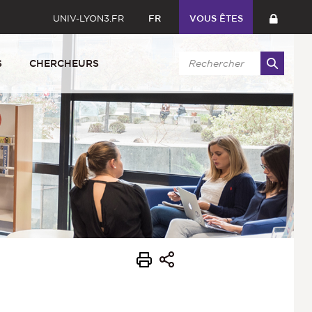
UNIV-LYON3.FR
FR
VOUS ÊTES
S
CHERCHEURS