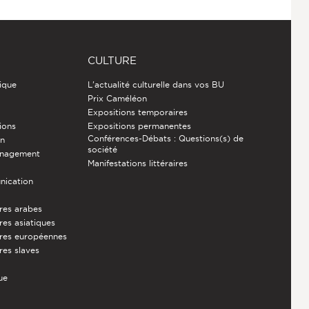
CULTURE
ique
L'actualité culturelle dans vos BU
Prix Caméléon
Expositions temporaires
ions
Expositions permanentes
Conférences-Débats : Questions(s) de
on
société
énagement
Manifestations littéraires
nication
ures arabes
res asiatiques
ures européennes
res slaves
ue