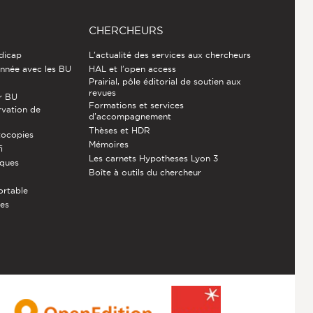
CHERCHEURS
ndicap
L'actualité des services aux chercheurs
nnée avec les BU
HAL et l'open access
Prairial, pôle éditorial de soutien aux
revues
r BU
Formations et services
rvation de
d’accompagnement
Thèses et HDR
tocopies
Mémoires
i
Les carnets Hypotheses Lyon 3
èques
Boîte à outils du chercheur
ortable
ces