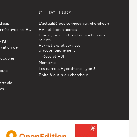
CHERCHEURS
ndicap
L'actualité des services aux chercheurs
nnée avec les BU
HAL et l'open access
Prairial, pôle éditorial de soutien aux
revues
r BU
Formations et services
rvation de
d’accompagnement
Thèses et HDR
tocopies
Mémoires
i
Les carnets Hypotheses Lyon 3
èques
Boîte à outils du chercheur
ortable
ces