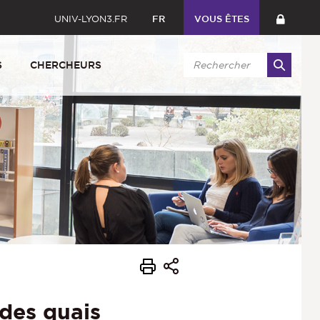
UNIV-LYON3.FR
FR
VOUS ÊTES
S
CHERCHEURS
des quais