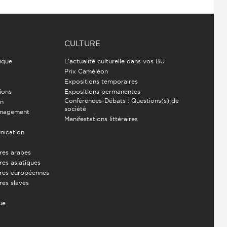
CULTURE
ique
L'actualité culturelle dans vos BU
Prix Caméléon
Expositions temporaires
ions
Expositions permanentes
Conférences-Débats : Questions(s) de
on
société
énagement
Manifestations littéraires
nication
ures arabes
res asiatiques
ures européennes
res slaves
ue