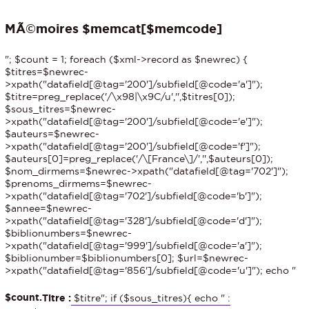
MÃ©moires $memcat[$memcode]
"; $count = 1; foreach ($xml->record as $newrec) {
$titres=$newrec-
>xpath("datafield[@tag='200']/subfield[@code='a']");
$titre=preg_replace('/\x98|\x9C/u','',$titres[0]);
$sous_titres=$newrec-
>xpath("datafield[@tag='200']/subfield[@code='e']");
$auteurs=$newrec-
>xpath("datafield[@tag='200']/subfield[@code='f']");
$auteurs[0]=preg_replace('/\[France\]/','',$auteurs[0]);
$nom_dirmems=$newrec->xpath("datafield[@tag='702']");
$prenoms_dirmems=$newrec-
>xpath("datafield[@tag='702']/subfield[@code='b']");
$annee=$newrec-
>xpath("datafield[@tag='328']/subfield[@code='d']");
$biblionumbers=$newrec-
>xpath("datafield[@tag='999']/subfield[@code='a']");
$biblionumber=$biblionumbers[0]; $url=$newrec-
>xpath("datafield[@tag='856']/subfield[@code='u']"); echo "
$count.
Titre :
$titre"; if ($sous_titres){ echo " :