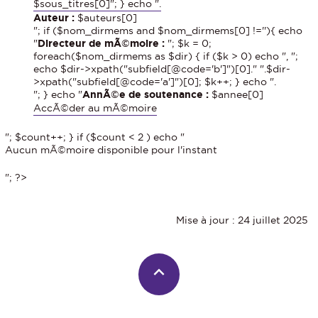
$sous_titres[0]"; } echo ".
Auteur :
$auteurs[0]
"; if ($nom_dirmems and $nom_dirmems[0] !=''){ echo
"
Directeur de mÃ©moire :
"; $k = 0;
foreach($nom_dirmems as $dir) { if ($k > 0) echo ", ";
echo $dir->xpath("subfield[@code='b']")[0]." ".$dir-
>xpath("subfield[@code='a']")[0]; $k++; } echo ".
"; } echo "
AnnÃ©e de soutenance :
$annee[0]
AccÃ©der au mÃ©moire
"; $count++; } if ($count < 2 ) echo "
Aucun mÃ©moire disponible pour l'instant
"; ?>
Mise à jour : 24 juillet 2025