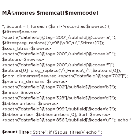
MÃ©moires $memcat[$memcode]
"; $count = 1; foreach ($xml->record as $newrec) {
$titres=$newrec-
>xpath("datafield[@tag='200']/subfield[@code='a']");
$titre=preg_replace('/\x98|\x9C/u','',$titres[0]);
$sous_titres=$newrec-
>xpath("datafield[@tag='200']/subfield[@code='e']");
$auteurs=$newrec-
>xpath("datafield[@tag='200']/subfield[@code='f']");
$auteurs[0]=preg_replace('/\[France\]/','',$auteurs[0]);
$nom_dirmems=$newrec->xpath("datafield[@tag='702']");
$prenoms_dirmems=$newrec-
>xpath("datafield[@tag='702']/subfield[@code='b']");
$annee=$newrec-
>xpath("datafield[@tag='328']/subfield[@code='d']");
$biblionumbers=$newrec-
>xpath("datafield[@tag='999']/subfield[@code='a']");
$biblionumber=$biblionumbers[0]; $url=$newrec-
>xpath("datafield[@tag='856']/subfield[@code='u']"); echo "
$count.
Titre :
$titre"; if ($sous_titres){ echo " :