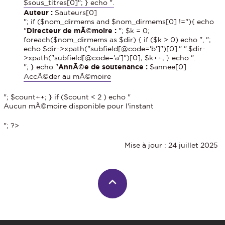
$sous_titres[0]"; } echo ".
Auteur :
$auteurs[0]
"; if ($nom_dirmems and $nom_dirmems[0] !=''){ echo
"
Directeur de mÃ©moire :
"; $k = 0;
foreach($nom_dirmems as $dir) { if ($k > 0) echo ", ";
echo $dir->xpath("subfield[@code='b']")[0]." ".$dir-
>xpath("subfield[@code='a']")[0]; $k++; } echo ".
"; } echo "
AnnÃ©e de soutenance :
$annee[0]
AccÃ©der au mÃ©moire
"; $count++; } if ($count < 2 ) echo "
Aucun mÃ©moire disponible pour l'instant
"; ?>
Mise à jour : 24 juillet 2025