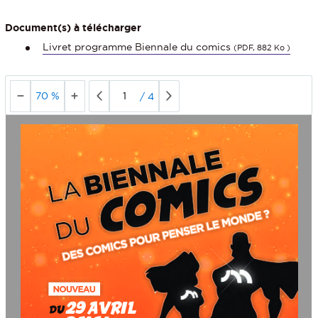
Document(s) à télécharger
Livret programme Biennale du comics
(PDF, 882 Ko )
70 %
/
4
DES COMICS POUR PENSER LE MONDE ?
NOUVEAU
29 AVRIL
DU 