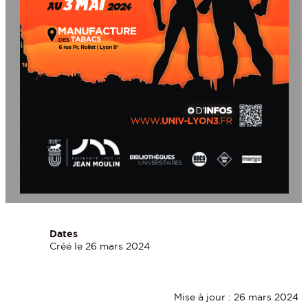
3 MAI
AU 
MANUFACTURE 
TABACS
DES
6 rue Pr. Rollet | Lyon 8
e
INFOS
D’
UNIV-LYON3
WWW.
.FR
Dates
Créé le 26 mars 2024
Mise à jour : 26 mars 2024