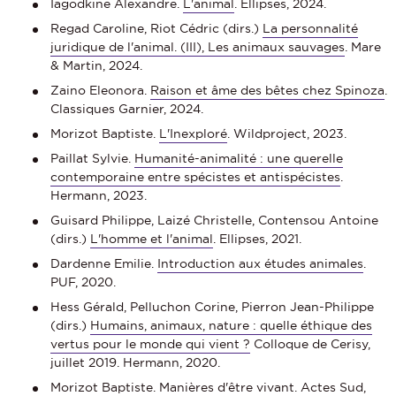
Iagodkine Alexandre.
L'animal
. Ellipses, 2024.
Regad Caroline, Riot Cédric (dirs.)
La personnalité
juridique de l'animal. (III), Les animaux sauvages
. Mare
& Martin, 2024.
Zaino Eleonora.
Raison et âme des bêtes chez Spinoza
.
Classiques Garnier, 2024.
Morizot Baptiste.
L'Inexploré
. Wildproject, 2023.
Paillat Sylvie.
Humanité-animalité : une querelle
contemporaine entre spécistes et antispécistes
.
Hermann, 2023.
Guisard Philippe, Laizé Christelle, Contensou Antoine
(dirs.)
L'homme et l'animal
. Ellipses, 2021.
Dardenne Emilie.
Introduction aux études animales
.
PUF, 2020.
Hess Gérald, Pelluchon Corine, Pierron Jean-Philippe
(dirs.)
Humains, animaux, nature : quelle éthique des
vertus pour le monde qui vient ?
Colloque de Cerisy,
juillet 2019. Hermann, 2020.
Morizot Baptiste.
Manières d'être vivant
. Actes Sud,