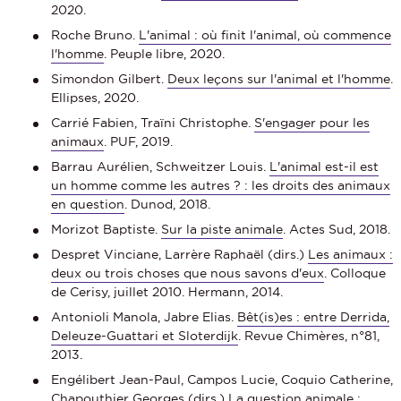
2020.
Roche Bruno.
L'animal : où finit l'animal, où commence
l'homme
. Peuple libre, 2020.
Simondon Gilbert.
Deux leçons sur l'animal et l'homme
.
Ellipses, 2020.
Carrié Fabien, Traïni Christophe.
S'engager pour les
animaux
. PUF, 2019.
Barrau Aurélien, Schweitzer Louis.
L'animal est-il est
un homme comme les autres ? : les droits des animaux
en question
. Dunod, 2018.
Morizot Baptiste.
Sur la piste animale
. Actes Sud, 2018.
Despret Vinciane, Larrère Raphaël (dirs.)
Les animaux :
deux ou trois choses que nous savons d'eux
. Colloque
de Cerisy, juillet 2010. Hermann, 2014.
Antonioli Manola, Jabre Elias.
Bêt(is)es : entre Derrida,
Deleuze-Guattari et Sloterdijk
. Revue Chimères, n°81,
2013.
Engélibert Jean-Paul, Campos Lucie, Coquio Catherine,
Chapouthier Georges (dirs.)
La question animale :