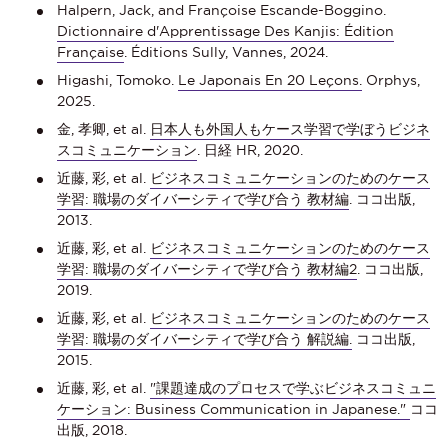
Halpern, Jack, and Françoise Escande-Boggino.
Dictionnaire d'Apprentissage Des Kanjis: Édition
Française
. Éditions Sully, Vannes, 2024.
Higashi, Tomoko.
Le Japonais En 20 Leçons.
Orphys,
2025.
金, 孝卿, et al.
日本人も外国人もケース学習で学ぼうビジネ
スコミュニケーション
. 日経 HR, 2020.
近藤, 彩, et al.
ビジネスコミュニケーションのためのケース
学習: 職場のダイバーシティで学び合う 教材編
. ココ出版,
2013.
近藤, 彩, et al.
ビジネスコミュニケーションのためのケース
学習: 職場のダイバーシティで学び合う 教材編2
. ココ出版,
2019.
近藤, 彩, et al.
ビジネスコミュニケーションのためのケース
学習: 職場のダイバーシティで学び合う 解説編.
ココ出版,
2015.
近藤, 彩, et al.
"課題達成のプロセスで学ぶビジネスコミュニ
ケーション: Business Communication in Japanese."
ココ
出版, 2018.