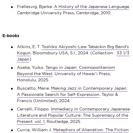
Frellesvig, Bjarke.
A History of the Japanese Language
.
Cambridge University Press, Cambridge, 2010.
E-books
Atkins, E. T.
Toshiko Akiyoshi-Lew Tabackin Big Band’s
Kogun
. Bloomsbury USA, S.l., 2024. (Collection :
33 1/3
Japan
)
Asaba, Yuiko.
Tango in Japan: Cosmopolitanism
Beyond the West
. University of Hawaiʻi Press,
Honolulu, 2025.
Buscatto, Marie.
Making Jazz in Contemporary Japan:
A Passionate Search for Self-Expression
. Taylor &
Francis (Unlimited), 2024.
Cervelli, Filippo.
Immediacy in Contemporary Japanese
Literature and Popular Culture: The Supremacy of the
Present. vol. 1
, Routledge, 2025
Currie, William J.
Metaphors of Alienation: The Fiction