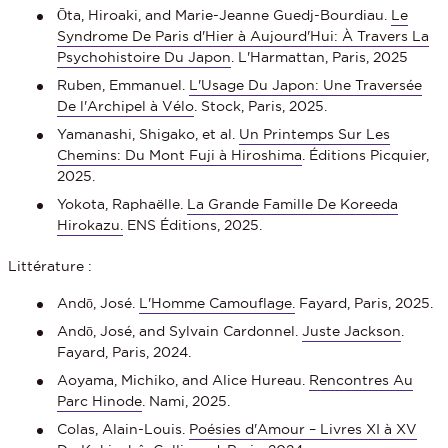
Ōta, Hiroaki, and Marie-Jeanne Guedj-Bourdiau.
Le
Syndrome De Paris d'Hier à Aujourd'Hui: À Travers La
Psychohistoire Du Japon
. L'Harmattan, Paris, 2025
Ruben, Emmanuel.
L'Usage Du Japon: Une Traversée
De l'Archipel à Vélo
. Stock, Paris, 2025.
Yamanashi, Shigako, et al.
Un Printemps Sur Les
Chemins: Du Mont Fuji à Hiroshima
. Éditions Picquier,
2025.
Yokota, Raphaëlle.
La Grande Famille De Koreeda
Hirokazu.
ENS Éditions, 2025.
Littérature :
Andō, José.
L'Homme Camouflage.
Fayard, Paris, 2025.
Andō, José, and Sylvain Cardonnel.
Juste Jackson
.
Fayard, Paris, 2024.
Aoyama, Michiko, and Alice Hureau.
Rencontres Au
Parc Hinode
. Nami, 2025.
Colas, Alain-Louis.
Poésies d'Amour – Livres XI à XV