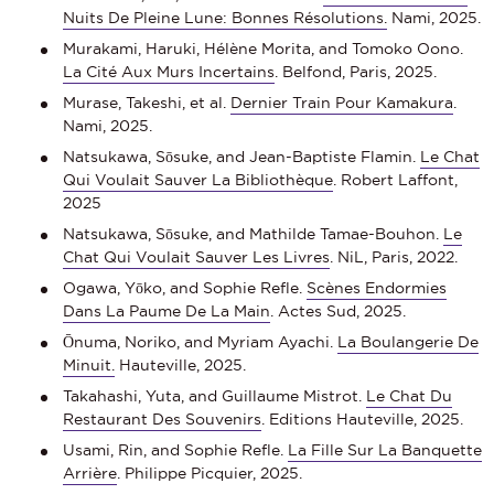
Nuits De Pleine Lune: Bonnes Résolutions.
Nami, 2025.
Murakami, Haruki, Hélène Morita, and Tomoko Oono.
La Cité Aux Murs Incertains
. Belfond, Paris, 2025.
Murase, Takeshi, et al.
Dernier Train Pour Kamakura
.
Nami, 2025.
Natsukawa, Sōsuke, and Jean-Baptiste Flamin.
Le Chat
Qui Voulait Sauver La Bibliothèque
. Robert Laffont,
2025
Natsukawa, Sōsuke, and Mathilde Tamae-Bouhon.
Le
Chat Qui Voulait Sauver Les Livres
. NiL, Paris, 2022.
Ogawa, Yōko, and Sophie Refle.
Scènes Endormies
Dans La Paume De La Main
. Actes Sud, 2025.
Ōnuma, Noriko, and Myriam Ayachi.
La Boulangerie De
Minuit.
Hauteville, 2025.
Takahashi, Yuta, and Guillaume Mistrot.
Le Chat Du
Restaurant Des Souvenirs
. Editions Hauteville, 2025.
Usami, Rin, and Sophie Refle.
La Fille Sur La Banquette
Arrière
. Philippe Picquier, 2025.