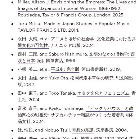
Miller, Alison J.
Envisioning the Empress: The Lives and
Images of Japanese Imperial Women, 1868-1952
.
Routledge, Taylor & Francis Group, London, 2025.
Toru Mitsui.
Made in Japan Studies in Popular Music
.
TAYLOR FRANCIS LTD, 2014.
永田, 大輔, et al.
アニメと場所の社会学: 文化産業における共
通文化の可能性.
ナカニシヤ出版, 2024.
西村, 三郎, and Saburō Nishimura.
文明のなかの博物学: 西
欧と日本
. 紀伊國屋書店, 1999.
小熊, 英二, et al.
平成史: 完全版
. 河出書房新社, 2019.
太田, 由佳, and Yuka Ōta.
松岡恕庵本草学の研究
. 思文閣出
版, 2012.
田中, 東子, and Tōko Tanaka.
オタク文化とフェミニズム.
青
土社, 2024.
富永, 京子, and Kyōko Tominaga.
「ビックリハウス」と政
治関心の戦後史: サブカルチャー雑誌がつくった若者共同体
.
晶文社, 2024.
辻, 惟雄, and Nobuo Tsuji.
奇想の系譜
. 筑摩書房, 2004.
安田, 浩一, and Kōichi Yasuda.
地震と虐殺: 1923-2024
. 中