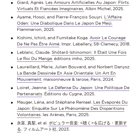
Giard, Agnès.
Les Amours Artificielles Au Japon: Flirts
Virtuels Et Fiancées Imaginaires.
Albin Michel, 2025.
Ayame, Hosoi, and Pierre-François Souyri.
L'Affaire
Oden: Une Diabolique Dans Le Japon De Meiji.
Flammarion, 2025.
Kishimi, Ichirō, and Fumitake Koga.
Avoir Le Courage
De Ne Pas Être Aimé
. Impr. Laballery, 58-Clamecy, 2018.
Leblanc, Claude.
Shôtarô Ishinomori: Il Était Une Fois
Le Roi Du Manga.
éditions imho, 2025.
Laureillard, Marie, Julien Bouvard, and Norbert Danysz.
La Bande Dessinée En Asie Orientale: Un Art En
Mouvement.
maisonneuve & larose, Paris, 2024.
Loiret, Jeanne.
La Défense Du Japon: Une Politique De
Partenariats
. Éditions du Cygne, 2025.
Mauger, Léna, and Stéphane Remael.
Les Évaporés Du
Japon: Enquête Sur Le Phénomène Des Disparitions
Volontaires
. les Arènes, Paris, 2025.
永富, 真梨, et al.
ポピュラー音楽: <聴く>を広げる・更新す
る
. フィルムアート社, 2023.