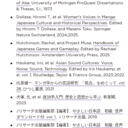
of Abe.
University of Michigan ProQuest Dissertations
& Theses, S.l., 1973
Dollase, Hiromi T., et al.
Women's Voices in Manga:
Japanese Cultural and Historical Perspectives
. Edited
by Hiromi T. Dollase, and Masami Toku. Springer
Nature Switzerland, 2024;2025.
Hutchinson, Rachel, and Project Muse.
Handbook of
Japanese Games and Gameplay.
Edited by Rachael
Hutchinson. Amsterdam University Press, 2025.
Haukamp, Iris, et al.
Asian Sound Cultures: Voice,
Noise, Sound, Technology
. Edited by Iris Haukamp, et
al. vol. 1, Routledge, Taylor & Francis Group, 2023;2022.
出原健一.
マンガ学からの言語研究: 「視点」をめぐって. vol.
28
, ひつじ書房, 2021.
犬塚, 元, et al.
政治学入門: 歴史と思想から学ぶ
. 有斐閣,
2023.
Jリサーチ出版編集部【編著】.
やさしい日本語 初級: 音声
ダウンロード付. vol. 1
, Ｊリサーチ出版, 2019.
Jリサーチ出版編集部【編著】.
やさしい日本語 初級: 音声