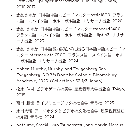
East Asia
. Springer International Publishing, Cham,
2016;2017.
倉品さやか.
日本語単語スピードマスターbasic1800: フラン
ス語・スペイン語・ポルトガル語版
. Ｊリサーチ出版, 2020.
倉品, さやか.
日本語単語スピードマスターstandard2400:
フランス語・スペイン語・ポルトガル語版 : Jlpt n3
. Ｊリサ
ーチ出版, 2023.
倉品, さやか.
日本語能力試験n2に出る日本語単語スピードマ
スターintermediate 2500: フランス語・スペイン語・ポル
トガル語版.
Ｊリサーチ出版, 2024
Mahon Murphy, Murphy, and Zwigenberg Ran
Zwigenberg.
S.O.B.'s Don't be Swindle
. Bloomsbury
Academic, 2025. (Collection :
33 1/3 Japan
)
松永, 伸司.
ビデオゲームの美学
. 慶應義塾大学出版会, Tokyo,
2018.
南田, 勝也.
ライブミュージックの社会学.
青弓社, 2025.
永田大輔.
アニメオタクとビデオの文化社会学: 映像視聴経験
の系譜
. 青弓社, 2024.
Natsume, Sōseki, Ikuo Tsunematsu, and Marvin Marcus.