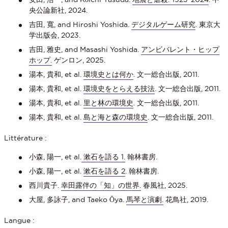
央公論新社, 2024.
吉田, 寬, and Hiroshi Yoshida.
デジタルゲーム研究
. 東京大
学出版会, 2023.
吉田, 雅史, and Masashi Yoshida.
アンビバレント・ヒップ
ホップ.
ゲンロン, 2025.
湯本, 貴和, et al.
環境史とは何か
. 文一総合出版, 2011.
湯本, 貴和, et al.
環境史をとらえる技法
. 文一総合出版, 2011.
湯本, 貴和, et al.
里と林の環境史
. 文一総合出版, 2011.
湯本, 貴和, et al.
島と海と森の環境史
. 文一総合出版, 2011.
Littérature :
小森, 陽一, et al.
漱石を語る 1.
翰林書房.
小森, 陽一, et al.
漱石を語る 2
. 翰林書房.
西川貴子.
幸田露伴の「知」の世界.
春風社, 2025.
大屋, 多詠子, and Taeko Ōya.
馬琴と演劇.
花鳥社, 2019.
Langue :