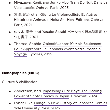
Miyazawa, Kenji, and Junko Abe.
Train De Nuit Dans La
Voie Lactée
. Ophrys, Paris, 2025.
宮澤, 賢治, et al.
Gōshu Le Violoncelliste Et Autres
Histoires d'Animaux: Hoka Shi-Hen
. Editions Ophrys,
Paris, 2021.
佐々木, 泰子, and Yasuko Sasaki.
ベーシック日本語教育.
ひ
つじ書房, 2007.
Thomas, Sophie.
Objectif Japon: 10 Mois Seulement
Pour Apprendre Le Japonais Avant Votre Prochain
Voyage
. Eyrolles, 2025.
Monographies (MILC)
Culture & civilisation :
Andersson, Karl.
Impossibly Cute Boys: The Healing
Power of Shota Comics in Japan
. Breakout, 2024.
Exner, Eike.
Manga: A New History of Japanese Comics
.
Yale University Press, 2025.