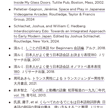
Inside My Glass Doors
. Tuttle Pub, Boston, Mass, 2002.
Pelletier-Gagnon, Jérémie.
Space and Play in Japanese
Videogame Arcades
. Routledge, Taylor & Francis
Group, 2024
Schlachet, Joshua, and William C. Hedberg.
Interdisciplinary Edo: Towards an Integrated Approach
to Early Modern Japan
. Edited by Joshua Schlachet.
Routledge, New York, 2024.
清ルミ.
しごとの日本語 for Beginners 会話編
. アルク, 2018.
清ルミ.
日本人がよく使う日本語会話 お決まり表現180
. Ｊリ
サーチ出版, 2017.
清ルミ.
日本人がよく使う日本語会話 オノマトペ基本表現
180
. Ｊリサーチ出版, 2018.
周司あきら.
トランス男性による トランスジェンダー男性学
.
大月書店, 2021.
鈴木智之. 「
心の闇」と動機の語彙: 犯罪報道の一九九〇年代.
vol. 78
, 青弓社, 2013.
氏原, 庸子, et al.
くらべてわかるてにをは日本語助詞辞典: 日
本語の助詞の意味や働き、使い方をまるごと整理
. Ｊリサー