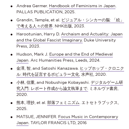
Andrea Germer.
Handbook of Feminisms in Japan
.
PALLAS PUBLICATION, 2025.
Grandin, Temple, et al.
ビジュアル・シンカーの脳: 「絵」
で考える人々の世界
. NHK出版, 2023.
Harootunian, Harry D.
Archaism and Actuality: Japan
and the Global Fascist Imaginary.
Duke University
Press, 2023.
Hudson, Mark J.
Europe and the End of Medieval
Japan
. Arc Humanities Press, Leeds, 2024.
金澤, 智, and Satoshi Kanazawa.
ヒップホップ・クロニク
ル: 時代を証言するポピュラー文化.
水声社, 2020.
小林, 信重, and Nobushige Kobayashi.
デジタルゲーム研
究入門: レポート作成から論文執筆まで.
ミネルヴァ書房,
2020.
熊本, 理抄, et al.
部落フェミニズム
. エトセトラブックス,
2025.
MATSUE, JENNIFER.
Focus Music in Contemporary
Japan
. TAYLOR FRANCIS LTD, 2016