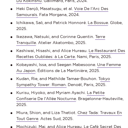
Du Kokinshû
. Gallimard, Paris, 2024.
Heki Danjô, Masatsugu, et al.
Voie De l'Arc Des
Samouraïs.
Fata Morgana, 2024.
Ichikawa, Saō, and Patrick Honnoré.
La Bossue
. Globe,
2025.
Ikezawa, Natsuki, and Corinne Quentin.
Terre
Tranquille
. Atelier Akatombo, 2025.
Kashiwai, Hisashi, and Alice Hureau.
Le Restaurant Des
Recettes Oubliées: à La Carte.
Nami, Paris, 2025.
Kobayashi, Issa, and Seegan Mabesoone.
Une Femme
Au Japon
. Éditions de La Martinière, 2025.
Kudan, Rie, and Mathilde Tamae-Bouhon. T
okyo
Sympathy Tower: Roman.
Denoël, Paris, 2025.
Kurisu, Hiyoko, and Myriam Ayachi.
La Petite
Confiserie De l'Allée Nocturne
. Bragelonne-Hauteville,
2025.
Miura, Shion, and Liza Thetiot.
Chez Tada: Travaux En
Tout Genre
. Actes Sud, 2025.
Mochizuki, Mai, and Alice Hureau.
Le Café Secret Des