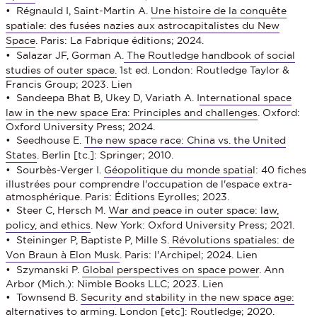
• Régnauld I, Saint-Martin A.
Une histoire de la conquête
spatiale: des fusées nazies aux astrocapitalistes du New
Space
. Paris: La Fabrique éditions; 2024.
• Salazar JF, Gorman A.
The Routledge handbook of social
studies of outer space.
1st ed. London: Routledge Taylor &
Francis Group; 2023. Lien
• Sandeepa Bhat B, Ukey D, Variath A. I
nternational space
law in the new space Era: Principles and challenges
. Oxford:
Oxford University Press; 2024.
• Seedhouse E.
The new space race: China vs. the United
States
. Berlin [tc.]: Springer; 2010.
• Sourbès-Verger I.
Géopolitique du monde spatia
l: 40 fiches
illustrées pour comprendre l'occupation de l'espace extra-
atmosphérique. Paris: Éditions Eyrolles; 2023.
• Steer C, Hersch M.
War and peace in outer space: law,
policy, and ethics
. New York: Oxford University Press; 2021.
• Steininger P, Baptiste P, Mille S.
Révolutions spatiales: de
Von Braun à Elon Musk
. Paris: l'Archipel; 2024. Lien
• Szymanski P.
Global perspectives on space power
. Ann
Arbor (Mich.): Nimble Books LLC; 2023. Lien
• Townsend B.
Security and stability in the new space age:
alternatives to arming. London [etc]: Routledge; 2020.