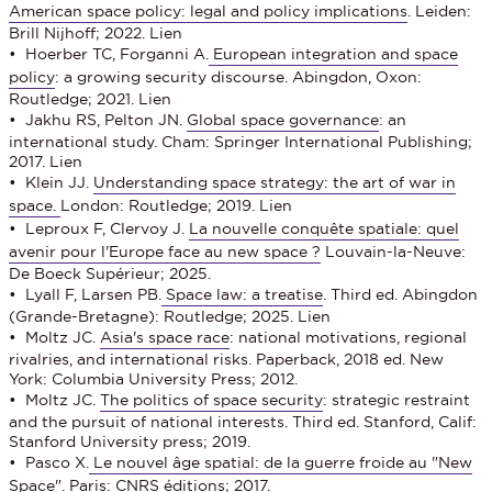
American space policy: legal and policy implications
. Leiden:
Brill Nijhoff; 2022. Lien
• Hoerber TC, Forganni A.
European integration and space
policy
: a growing security discourse. Abingdon, Oxon:
Routledge; 2021. Lien
• Jakhu RS, Pelton JN.
Global space governance
: an
international study. Cham: Springer International Publishing;
2017. Lien
• Klein JJ.
Understanding space strategy: the art of war in
space.
London: Routledge; 2019. Lien
• Leproux F, Clervoy J.
La nouvelle conquête spatiale: quel
avenir pour l'Europe face au new space ?
Louvain-la-Neuve:
De Boeck Supérieur; 2025.
• Lyall F, Larsen PB.
Space law: a treatise
. Third ed. Abingdon
(Grande-Bretagne): Routledge; 2025. Lien
• Moltz JC.
Asia's space race
: national motivations, regional
rivalries, and international risks. Paperback, 2018 ed. New
York: Columbia University Press; 2012.
• Moltz JC.
The politics of space security
: strategic restraint
and the pursuit of national interests. Third ed. Stanford, Calif:
Stanford University press; 2019.
• Pasco X.
Le nouvel âge spatial: de la guerre froide au "New
Space
". Paris: CNRS éditions; 2017.