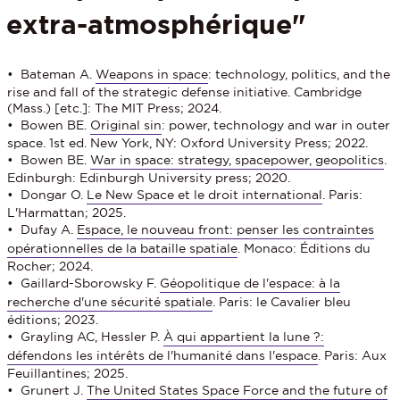
extra-atmosphérique"
• Bateman A.
Weapons in space
: technology, politics, and the
rise and fall of the strategic defense initiative. Cambridge
(Mass.) [etc.]: The MIT Press; 2024.
• Bowen BE.
Original sin
: power, technology and war in outer
space. 1st ed. New York, NY: Oxford University Press; 2022.
• Bowen BE.
War in space: strategy, spacepower, geopolitics
.
Edinburgh: Edinburgh University press; 2020.
• Dongar O.
Le New Space et le droit international
. Paris:
L'Harmattan; 2025.
• Dufay A.
Espace, le nouveau front: penser les contraintes
opérationnelles de la bataille spatiale
. Monaco: Éditions du
Rocher; 2024.
• Gaillard-Sborowsky F.
Géopolitique de l'espace: à la
recherche d'une sécurité spatiale
. Paris: le Cavalier bleu
éditions; 2023.
• Grayling AC, Hessler P.
À qui appartient la lune ?:
défendons les intérêts de l'humanité dans l'espace
. Paris: Aux
Feuillantines; 2025.
• Grunert J.
The United States Space Force and the future of