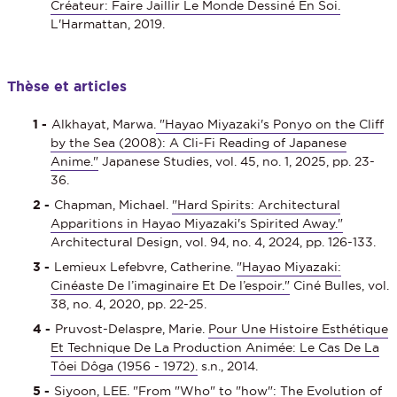
Créateur: Faire Jaillir Le Monde Dessiné En Soi.
L'Harmattan, 2019.
Thèse et articles
Alkhayat, Marwa.
"Hayao Miyazaki's Ponyo on the Cliff
by the Sea (2008): A Cli-Fi Reading of Japanese
Anime."
Japanese Studies, vol. 45, no. 1, 2025, pp. 23-
36.
Chapman, Michael.
"Hard Spirits: Architectural
Apparitions in Hayao Miyazaki's Spirited Away."
Architectural Design, vol. 94, no. 4, 2024, pp. 126-133.
Lemieux Lefebvre, Catherine.
"Hayao Miyazaki:
Cinéaste De l’imaginaire Et De l’espoir."
Ciné Bulles, vol.
38, no. 4, 2020, pp. 22-25.
Pruvost-Delaspre, Marie.
Pour Une Histoire Esthétique
Et Technique De La Production Animée: Le Cas De La
Tôei Dôga (1956 - 1972).
s.n., 2014.
Siyoon, LEE.
"From "Who" to "how": The Evolution of