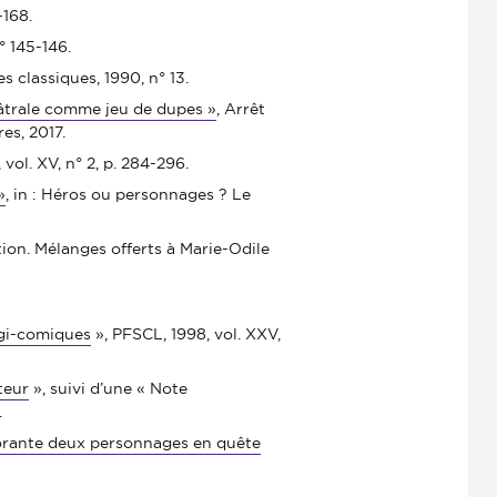
-168.
° 145-146.
es classiques, 1990, n° 13.
théâtrale comme jeu de dupes »
, Arrêt
es, 2017.
vol. XV, n° 2, p. 284-296.
»
, in : Héros ou personnages ? Le
ation. Mélanges offerts à Marie-Odile
agi-comiques
», PFSCL, 1998, vol. XXV,
teur
», suivi d’une « Note
.
Dorante deux personnages en quête