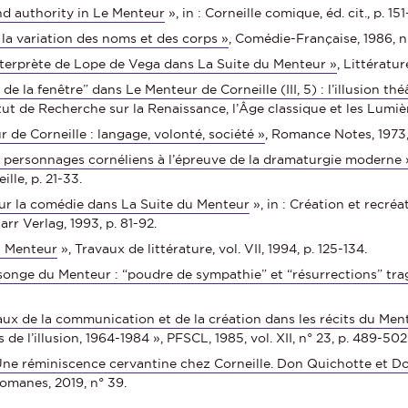
nd authority in Le Menteur
», in : Corneille comique, éd. cit., p. 151
la variation des noms et des corps »
, Comédie-Française, 1986, n
interprète de Lope de Vega dans La Suite du Menteur »
, Littératur
 de la fenêtre” dans Le Menteur de Corneille (III, 5) : l’illusion 
tut de Recherche sur la Renaissance, l’Âge classique et les Lumièr
 de Corneille : langage, volonté, société »
, Romance Notes, 1973, 
 personnages cornéliens à l’épreuve de la dramaturgie moderne 
lle, p. 21-33.
ur la comédie dans La Suite du Menteur
», in : Création et recré
rr Verlag, 1993, p. 81-92.
u Menteur
», Travaux de littérature, vol. VII, 1994, p. 125-134.
onge du Menteur : “poudre de sympathie” et “résurrections” tr
ux de la communication et de la création dans les récits du Men
de l’illusion, 1964-1984 », PFSCL, 1985, vol. XII, n° 23, p. 489-502
Une réminiscence cervantine chez Corneille. Don Quichotte et 
romanes, 2019, n° 39.