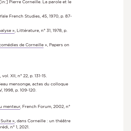
 [in:] Pierre Corneille. La parole et le
 Yale French Studies, 45, 1970, p. 87-
nalyse »
, Littérature, n° 31, 1978, p.
 comédies de Corneille
», Papers on
vol. XII, n° 22, p. 131-15.
Beau mensonge, actes du colloque
, 1998, p. 109-120.
du menteur
, French Forum, 2002, n°
 Suite »
, dans Corneille : un théâtre
édi, n° 1, 2021.