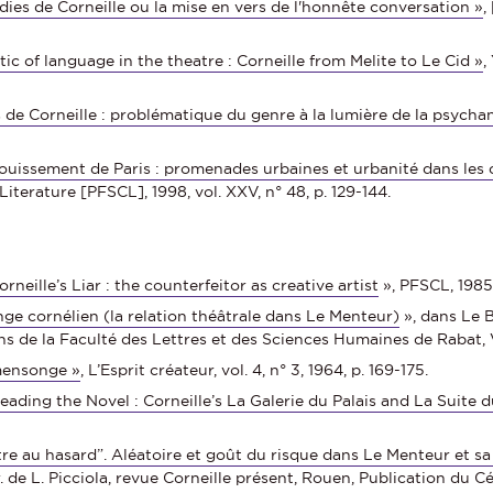
ies de Corneille ou la mise en vers de l'honnête conversation »
,
tic of language in the theatre : Corneille from Melite to Le Cid »
,
 de Corneille : problématique du genre à la lumière de la psycha
louissement de Paris : promenades urbaines et urbanité dans les
terature [PFSCL], 1998, vol. XXV, n° 48, p. 129-144.
orneille’s Liar : the counterfeitor as creative artist
», PFSCL, 1985, 
e cornélien (la relation théâtrale dans Le Menteur)
», dans Le 
ons de la Faculté des Lettres et des Sciences Humaines de Rabat, V
 mensonge »
, L’Esprit créateur, vol. 4, n° 3, 1964, p. 169-175.
ading the Novel : Corneille’s La Galerie du Palais and La Suite 
re au hasard”. Aléatoire et goût du risque dans Le Menteur et sa
ir. de L. Picciola, revue Corneille présent, Rouen, Publication du Cér