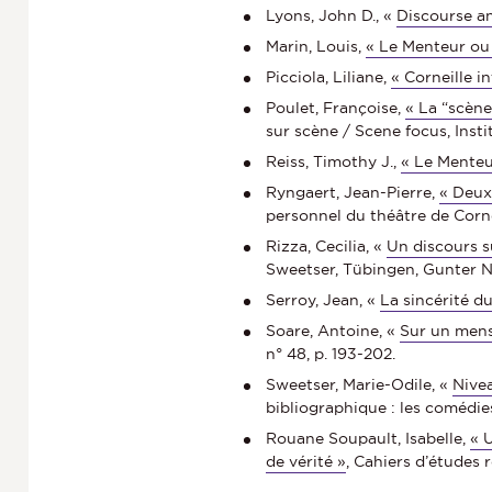
Lyons, John D., «
Discourse a
Marin, Louis,
« Le Menteur ou 
Picciola, Liliane,
« Corneille 
Poulet, Françoise,
« La “scène
sur scène / Scene focus, Insti
Reiss, Timothy J.,
« Le Menteur
Ryngaert, Jean-Pierre,
« Deux
personnel du théâtre de Cornei
Rizza, Cecilia, «
Un discours s
Sweetser, Tübingen, Gunter Na
Serroy, Jean, «
La sincérité d
Soare, Antoine, «
Sur un mens
n° 48, p. 193-202.
Sweetser, Marie-Odile, «
Nivea
bibliographique : les comédies 
Rouane Soupault, Isabelle,
« 
de vérité »
, Cahiers d’études 