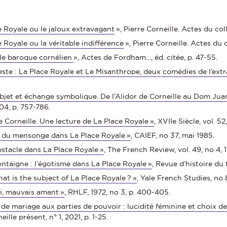
e Royale ou le jaloux extravagant
», Pierre Corneille. Actes du co
 Royale ou la véritable indifférence
», Pierre Corneille. Actes du
 le baroque cornélien
», Actes de Fordham…, éd. citée, p. 47-55.
ceste : La Place Royale et Le Misanthrope, deux comédies de l’ext
bjet et échange symbolique. De l’Alidor de Corneille au Dom Jua
04, p. 757-786.
 Corneille. Une lecture de La Place Royale »
, XVIIe Siècle, vol. 52
e du mensonge dans La Place Royale »
, CAIEF, no 37, mai 1985.
bstacle dans La Place Royale »
, The French Review, vol. 49, no 4, 
ontaigne : l’égotisme dans La Place Royale »
, Revue d’histoire du 
at is the subject of La Place Royale ? »
, Yale French Studies, no 
mi, mauvais amant »
, RHLF, 1972, no 3, p. 400-405.
 de mariage aux parties de pouvoir : lucidité féminine et choix 
neille présent, n° 1, 2021, p. 1-25.