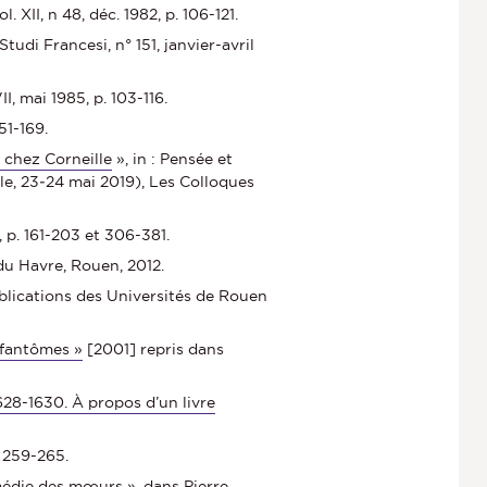
ol. XII, n 48, déc. 1982, p. 106-121.
 Studi Francesi, n° 151, janvier-avril
I, mai 1985, p. 103-116.
151-169.
 chez Corneille
», in : Pensée et
ble, 23‑24 mai 2019), Les Colloques
1, p. 161-203 et 306-381.
du Havre, Rouen, 2012.
ublications des Universités de Rouen
 fantômes »
[2001] repris dans
628-1630. À propos d’un livre
. 259-265.
omédie des mœurs »
, dans Pierre