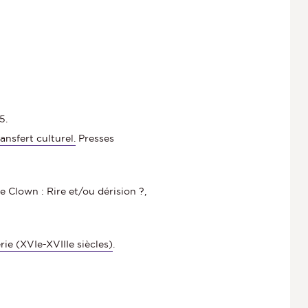
5.
ansfert culturel.
Presses
 Clown : Rire et/ou dérision ?,
ie (XVIe-XVIIIe siècles)
.