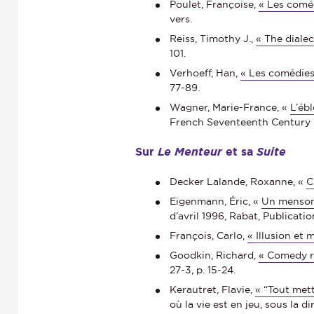
Poulet, Françoise,
« Les coméd
vers.
Reiss, Timothy J.,
« The dialec
101.
Verhoeff, Han,
« Les comédies
77-89.
Wagner, Marie-France, «
L’éb
French Seventeenth Century Li
Sur
Le Menteur
et sa
Suite
Decker Lalande, Roxanne, «
C
Eigenmann, Éric, «
Un mensong
d’avril 1996, Rabat, Publicati
François, Carlo,
« Illusion et
Goodkin, Richard,
« Comedy re
27-3, p. 15-24.
Kerautret, Flavie,
« “Tout mett
où la vie est en jeu, sous la d