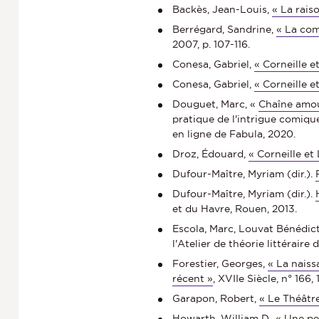
​​​​​​Backès, Jean-Louis,
« La rais
Berrégard, Sandrine,
« La com
2007, p. 107-116.
Conesa, Gabriel,
« Corneille e
Conesa, Gabriel,
« Corneille e
Douguet, Marc, «
Chaîne amou
pratique de l'intrigue comiqu
en ligne de Fabula, 2020.
Droz, Édouard,
« Corneille et 
Dufour-Maître, Myriam (dir.).
Dufour-Maître, Myriam (dir.).
et du Havre, Rouen, 2013.
Escola, Marc, Louvat Bénédic
l'Atelier de théorie littéraire 
Forestier, Georges,
« La naiss
récent »
, XVIIe Siècle, n° 166,
Garapon, Robert,
« Le Théâtr
Howarth, William D.,
« Une pei