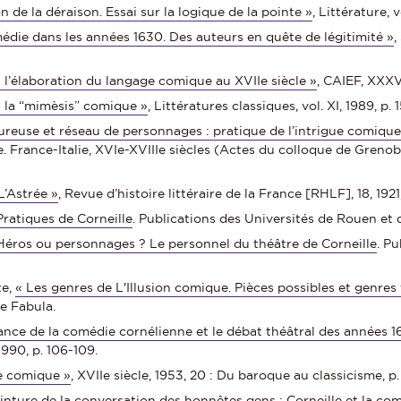
on de la déraison. Essai sur la logique de la pointe »
, Littérature, v
édie dans les années 1630. Des auteurs en quête de légitimité »
,
t l’élaboration du langage comique au XVIIe siècle »
, CAIEF, XXXVI
t la “mimèsis” comique »
, Littératures classiques, vol. XI, 1989, p. 
reuse et réseau de personnages : pratique de l’intrigue comique
e. France-Italie, XVIe-XVIIIe siècles (Actes du colloque de Greno
L’Astrée »
, Revue d’histoire littéraire de la France [RHLF], 18, 192
Pratiques de Corneille
. Publications des Universités de Rouen et 
Héros ou personnages ? Le personnel du théâtre de Corneille
. P
te,
« Les genres de L'Illusion comique. Pièces possibles et genres
de Fabula.
ance de la comédie cornélienne et le débat théâtral des années 1
 1990, p. 106-109.
e comique »
, XVIIe siècle, 1953, 20 : Du baroque au classicisme, p
nture de la conversation des honnêtes gens : Corneille et la c