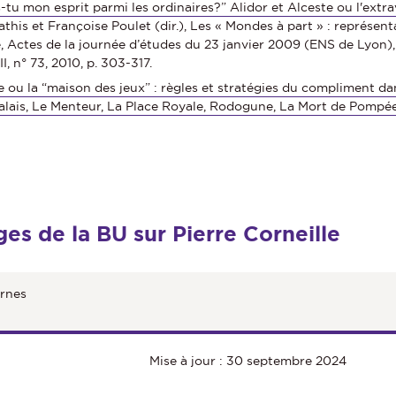
tu mon esprit parmi les ordinaires?” Alidor et Alceste ou l'extra
this et Françoise Poulet (dir.), Les « Mondes à part » : représe
ssique, Actes de la journée d’études du 23 janvier 2009 (ENS de Ly
, n° 73, 2010, p. 303-317.
e ou la “maison des jeux” : règles et stratégies du compliment d
Palais, Le Menteur, La Place Royale, Rodogune, La Mort de Pompé
ages de la BU sur Pierre Corneille
rnes
Mise à jour : 30 septembre 2024