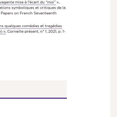
vagante mise à l'écart du “moi”
»,
ntations symboliques et critiques de la
on), Papers on French Seventeenth
ans quelques comédies et tragédies
e) »
, Corneille présent, n° 1, 2021, p. 1-