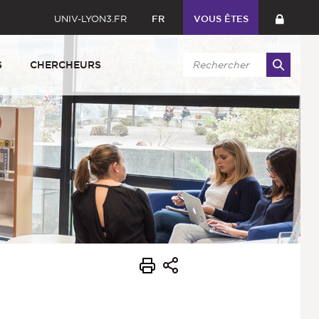
UNIV-LYON3.FR
FR
VOUS ÊTES
S
CHERCHEURS