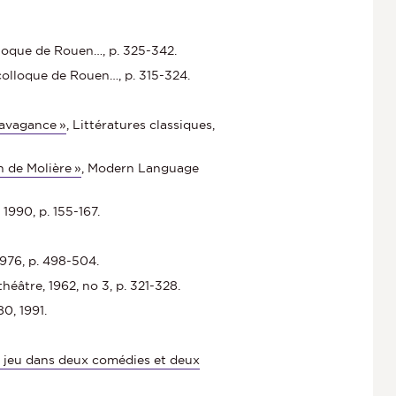
lloque de Rouen…, p. 325-342.
 colloque de Rouen…, p. 315-324.
ravagance »
, Littératures classiques,
n de Molière »
, Modern Language
, 1990, p. 155-167.
1976, p. 498-504.
théâtre, 1962, no 3, p. 321-328.
80, 1991.
de jeu dans deux comédies et deux