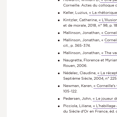
Corneille. Actes du colloque d
Keller, Luzius,
« La rhétoriqu
Kintzler, Catherine,
« L’Illusi
et de morale, 2018, n° 98, p. 1
Mallinson, Jonathan,
« Corneil
Mallinson, Jonathan, «
Cornei
cit., p. 365-374.
Mallinson, Jonathan,
« The var
Naugrette, Florence et Myriam
Rouen, 2006.
Nédelec, Claudine,
« La récep
Septième Siècle, 2004, n° 225 
Newman, Karen,
« Corneille'
105-122.
Pedersen, John,
« Le joueur d
Picciola, Liliane,
« L’habillage
du Siècle d'Or en France, éd. ci