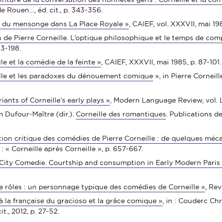
e Rouen…, éd. cit., p. 343-356.
e du mensonge dans La Place Royale »
, CAIEF, vol. XXXVII, mai 19
on de Pierre Corneille. L’optique philosophique et le temps de co
83-198.
le et la comédie de la feinte »
, CAIEF, XXXVII, mai 1985, p. 87-101.
lle et les paradoxes du dénouement comique
», in Pierre Corneil
iants of Corneille’s early plays »
, Modern Language Review, vol. L
 Dufour-Maître (dir.).
Corneille des romantiques
. Publications d
tion critique des comédies de Pierre Corneille : de quelques mécan
: « Corneille après Corneille », p. 657-667.
s City Comedie. Courtship and consumption in Early Modern Paris
e rôles : un personnage typique des comédies de Corneille »
, Rev
 à la française du gracioso et la grâce comique »
, in : Couderc Ch
t., 2012, p. 27-52.