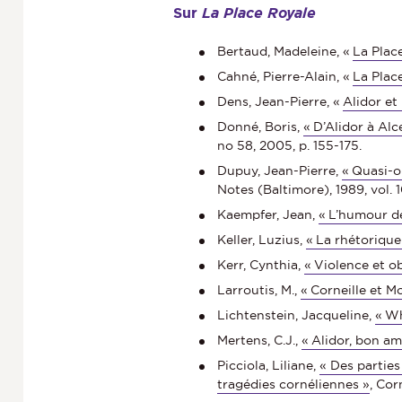
Sur
La Place Royale
Bertaud, Madeleine, «
La Plac
Cahné, Pierre-Alain, «
La Place
Dens, Jean-Pierre, «
Alidor et
Donné, Boris,
« D’Alidor à Al
no 58, 2005, p. 155-175.
Dupuy, Jean-Pierre,
« Quasi-o
Notes (Baltimore), 1989, vol. 1
Kaempfer, Jean,
« L’humour de
Keller, Luzius,
« La rhétoriqu
Kerr, Cynthia,
« Violence et o
Larroutis, M.,
« Corneille et M
Lichtenstein, Jacqueline,
« Wh
Mertens, C.J.,
« Alidor, bon a
Picciola, Liliane,
« Des parties
tragédies cornéliennes »
, Cor