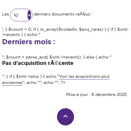
Les
derniers documents reÃ§us :
'; } $count = 0; if ( in_array($codedis, $acq_rares) ) { if ( $xml-
>recents ) { echo "
Derniers mois :
"; $count = parse_acq( $xml->recents); } else { echo "
Pas d'acquisition rÃ©cente
"; } if ( $xml->plus ) { echo "
Voir les acquisitions plus
anciennes
"; echo "
"; echo "
"; ?>
Mise à jour : 8 décembre 2025