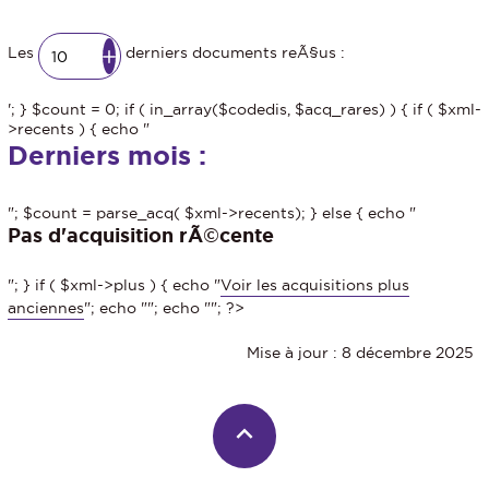
Les
derniers documents reÃ§us :
'; } $count = 0; if ( in_array($codedis, $acq_rares) ) { if ( $xml-
>recents ) { echo "
Derniers mois :
"; $count = parse_acq( $xml->recents); } else { echo "
Pas d'acquisition rÃ©cente
"; } if ( $xml->plus ) { echo "
Voir les acquisitions plus
anciennes
"; echo "
"; echo "
"; ?>
Mise à jour : 8 décembre 2025