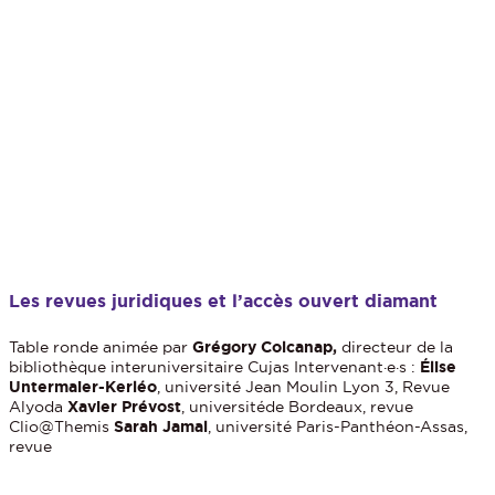
Les revues juridiques et l’accès ouvert diamant
Table ronde animée par
Grégory Colcanap,
directeur de la
bibliothèque interuniversitaire Cujas Intervenant·e·s :
Élise
Untermaier-Kerléo
, université Jean Moulin Lyon 3, Revue
Alyoda
Xavier Prévost
, universitéde Bordeaux, revue
Clio@Themis
Sarah Jamal
, université Paris-Panthéon-Assas,
revue