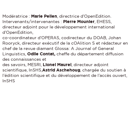
Modératrice :
Marie Pellen
, directrice d’OpenEdition.
Intervenants/intervenantes :
Pierre Mounier
, EHESS,
directeur adjoint pour le développement international
d’OpenEdition,
co-coordinateur d’OPERAS, codirecteur du DOAB, Johan
Rooryck, directeur exécutif de la cOAlition S et rédacteur en
chef de la revue diamant Glossa: A Journal of General
Linguistics,
Odile Contat,
cheffe du département diffusion
des connaissances et
des savoirs, MESRI,
Lionel Maurel
, directeur adjoint
scientifique, InSHS,
Astrid Aschehoug
, chargée du soutien à
l’édition scientifique et du développement de l’accès ouvert,
InSHS