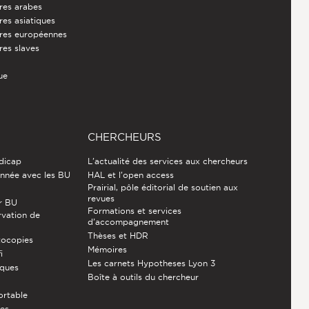
ures arabes
res asiatiques
ures européennes
res slaves
ue
CHERCHEURS
ndicap
L'actualité des services aux chercheurs
nnée avec les BU
HAL et l'open access
Prairial, pôle éditorial de soutien aux
revues
r BU
Formations et services
rvation de
d’accompagnement
Thèses et HDR
tocopies
Mémoires
i
Les carnets Hypotheses Lyon 3
èques
Boîte à outils du chercheur
ortable
ces