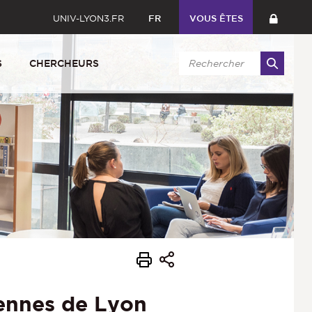
UNIV-LYON3.FR
FR
VOUS ÊTES
S
CHERCHEURS
iennes de Lyon