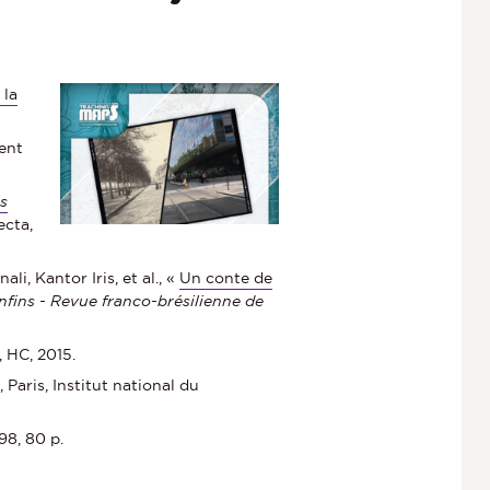
 la
ment
es
ecta,
, Kantor Iris, et al., «
Un conte de
nfins - Revue franco-brésilienne de
s, HC, 2015.
e
, Paris, Institut national du
98, 80 p.