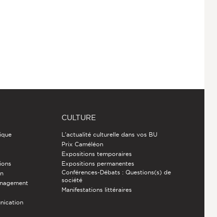
CULTURE
ique
L'actualité culturelle dans vos BU
Prix Caméléon
Expositions temporaires
ions
Expositions permanentes
Conférences-Débats : Questions(s) de
on
société
énagement
Manifestations littéraires
nication