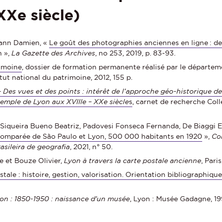
XXe siècle)
mann Damien, «
Le goût des photographies anciennes en ligne : de
n »,
La Gazette des Archives
, no 253, 2019, p. 83‑93.
rimoine
, dossier de formation permanente réalisé par le départe
itut national du patrimoine, 2012, 155 p.
Des vues et des points : intérêt de l’approche géo-historique d
emple de Lyon aux XVIIIe – XXe siècle
s
, carnet de recherche Coll
Siqueira Bueno Beatriz, Padovesi Fonseca Fernanda, De Biaggi Enali
e comparée de São Paulo et Lyon, 500 000 habitants en 1920
»,
Co
sileira de geografia
, 2021, n° 50.
e et Bouze Olivier,
Lyon à travers la carte postale ancienne
, Pari
stale : histoire, gestion, valorisation. Orientation bibliographiqu
on : 1850-1950 : naissance d'un musée
, Lyon : Musée Gadagne, 19