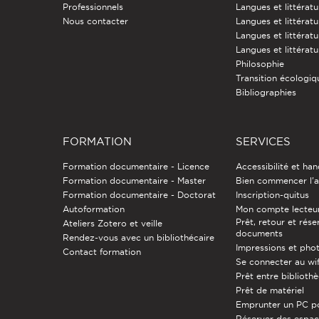
Professionnels
Langues et littérat
Nous contacter
Langues et littératu
Langues et littérat
Langues et littératu
Philosophie
Transition écologiq
Bibliographies
FORMATION
SERVICES
Formation documentaire - Licence
Accessibilité et ha
Formation documentaire - Master
Bien commencer l'a
Formation documentaire - Doctorat
Inscription-quitus
Autoformation
Mon compte lecteu
Prêt, retour et rése
Ateliers Zotero et veille
documents
Rendez-vous avec un bibliothécaire
Impressions et pho
Contact formation
Se connecter au wif
Prêt entre biblioth
Prêt de matériel
Emprunter un PC p
Réserver des espa