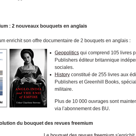
um : 2 nouveaux bouquets en anglais
 enrichit son offre documentaire de 2 bouquets en anglais :
Geopolitics
qui comprend 105 livres p
Publishers éditeur britannique indép
sociales.
History
constitué de 255 livres aux éd
Publishers et Greenhill Books, spécial
militaire.
Plus de 10 000 ouvrages sont mainte
via l'abonnement des BU.
volution du bouquet des revues freemium
Le
bouquet des revues freemium
s'enrichit