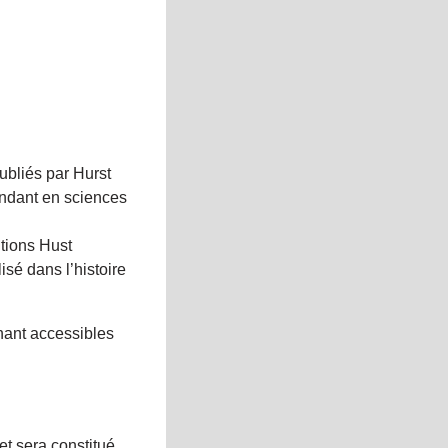
ubliés par Hurst
endant en sciences
itions Hust
isé dans l’histoire
nant accessibles
 et sera constitué