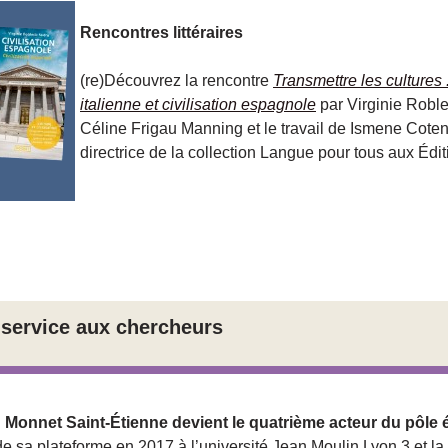
Rencontres littéraires
(re)Découvrez la rencontre
Transmettre les cultures :
italienne et civilisation espagnole
par Virginie Robl
Céline Frigau Manning et le travail de Ismene Coten
directrice de la collection Langue pour tous aux Édi
 service aux chercheurs
 Monnet Saint-Étienne devient le quatrième acteur du pôle éd
de sa plateforme en 2017 à l’université Jean Moulin Lyon 3 et la